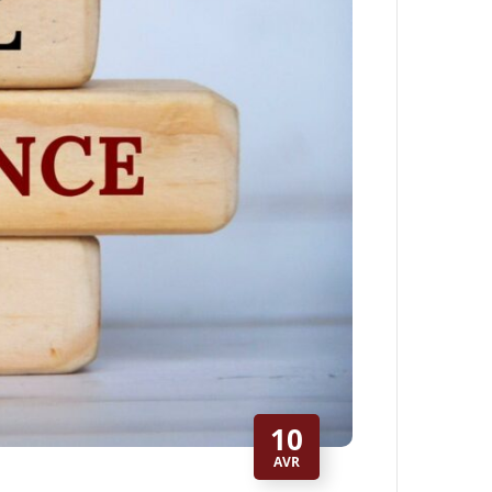
10
AVR