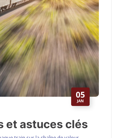
05
JAN
s et astuces clés
chaque train sur la chaîne de valeur