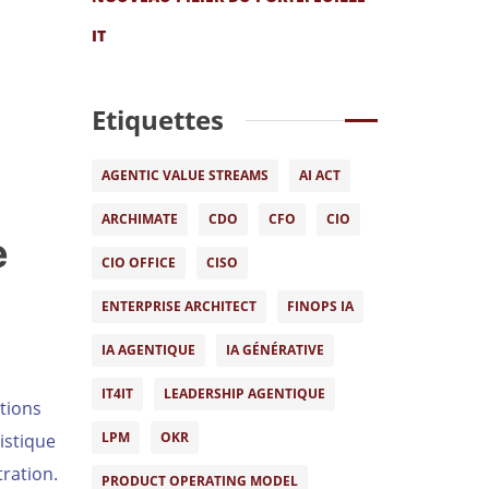
IT
Etiquettes
AGENTIC VALUE STREAMS
AI ACT
ARCHIMATE
CDO
CFO
CIO
e
CIO OFFICE
CISO
ENTERPRISE ARCHITECT
FINOPS IA
IA AGENTIQUE
IA GÉNÉRATIVE
IT4IT
LEADERSHIP AGENTIQUE
tions
LPM
OKR
istique
ration.
PRODUCT OPERATING MODEL