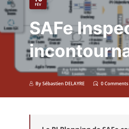
FÉV
SAFe Inspec
incontourn
By
Sébastien DELAYRE
0 Comments