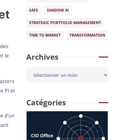
et
SAFE
SHADOW AI
STRATEGIC PORTFOLIO MANAGEMENT
TIME TO MARKET
TRANSFORMATION
 des
Archives
t le
asters
e PI et
Catégories
le d’un
iant