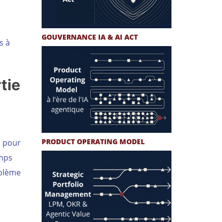
GOUVERNANCE IA & AI ACT
s à
tie
PRODUCT OPERATING MODEL
s pour
emps
oblème