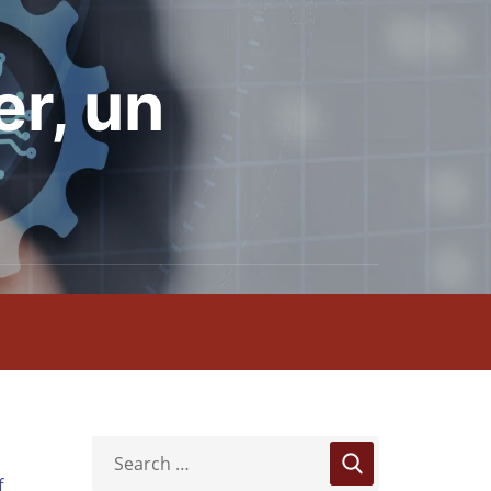
er, un
f