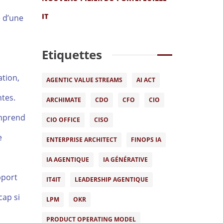
IT
e d’une
Etiquettes
ation,
AGENTIC VALUE STREAMS
AI ACT
ntes.
ARCHIMATE
CDO
CFO
CIO
omprend
CIO OFFICE
CISO
e
ENTERPRISE ARCHITECT
FINOPS IA
IA AGENTIQUE
IA GÉNÉRATIVE
pport
IT4IT
LEADERSHIP AGENTIQUE
cap si
LPM
OKR
PRODUCT OPERATING MODEL