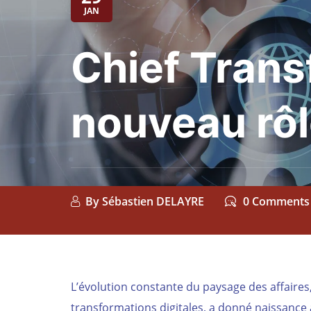
JAN
Chief Trans
nouveau rôl
By
Sébastien DELAYRE
0 Comments
L’évolution constante du paysage des affaire
transformations digitales, a donné naissance à