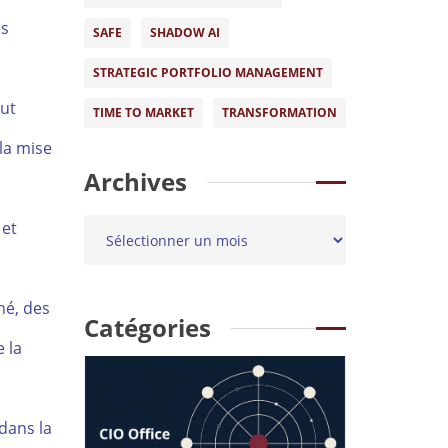
es
SAFE
SHADOW AI
STRATEGIC PORTFOLIO MANAGEMENT
eut
TIME TO MARKET
TRANSFORMATION
 la mise
Archives
 et
hé, des
Catégories
 la
dans la