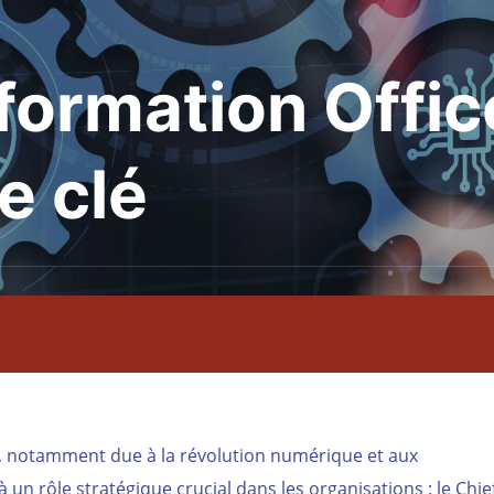
formation Offic
e clé
s, notamment due à la révolution numérique et aux
 un rôle stratégique crucial dans les organisations : le Chie