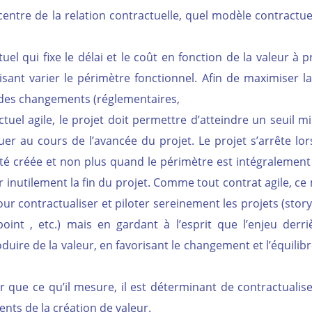
entre de la relation contractuelle, quel modèle contractuel
el qui fixe le délai et le coût en fonction de la valeur à 
isant varier le périmètre fonctionnel. Afin de maximiser l
 des changements (réglementaires,
ctuel agile, le projet doit permettre d’atteindre un seuil
tuer au cours de l’avancée du projet. Le projet s’arrête lo
té créée et non plus quand le périmètre est intégralement 
r inutilement la fin du projet. Comme tout contrat agile, c
ur contractualiser et piloter sereinement les projets (story
oint , etc.) mais en gardant à l’esprit que l’enjeu derri
oduire de la valeur, en favorisant le changement et l’équilib
ir que ce qu’il mesure, il est déterminant de contractualis
nents de la création de valeur.