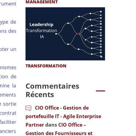
MANAGEMENT
trument
type de
ions des
loter un
TRANSFORMATION
canismes
tion de
Commentaires
mine la
Récents
gements
e sortie
CIO Office - Gestion de
contrat
portefeuille IT - Agile Enterprise
aciliter
Partner
dans
CIO Office –
anciers
Gestion des Fournisseurs et