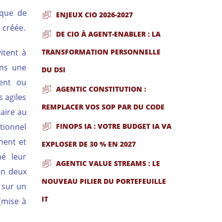
ique de
ENJEUX CIO 2026-2027
 créée.
DE CIO À AGENT-ENABLER : LA
itent à
TRANSFORMATION PERSONNELLE
ans une
DU DSI
ment ou
AGENTIC CONSTITUTION :
s agiles
REMPLACER VOS SOP PAR DU CODE
aire au
tionnel
FINOPS IA : VOTRE BUDGET IA VA
ment et
EXPLOSER DE 30 % EN 2027
mé leur
AGENTIC VALUE STREAMS : LE
lon deux
NOUVEAU PILIER DU PORTEFEUILLE
 sur un
IT
(mise à