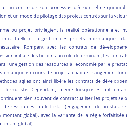
aleur au centre de son processus décisionnel ce qui impl
on et un mode de pilotage des projets centrés sur la valeur
e ou projet privilégient la réalité opérationnelle et inv
ntractuelle et la gestion des projets informatiques, d
prestataire. Rompant avec les contrats de développe
ression initiale des besoins un rôle déterminant, les contrat
rs : une gestion des ressources à l’économie par le prestat
systématique en cours de projet à chaque changement fonc
méthodes agiles ont ainsi libéré les contrats de développe
 et formaliste. Cependant, même lorsqu’elles ont enta
s continuent bien souvent de contractualiser les projets se
on de ressources) ou le forfait (engagement du prestataire
 montant global), avec la variante de la régie forfaitisée 
montant global).