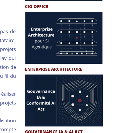
CIO OFFICE
 pas de
tataire,
projets
lay qui
ction de
ENTERPRISE ARCHITECTURE
u fil du
éaliser
projets
lisation
 compte
GOUVERNANCE IA & AI ACT