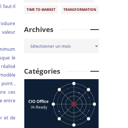
 faut-il
TIME TO MARKET
TRANSFORMATION
produire
Archives
a valeur
 minimum
rsque le
réalisé
Catégories
e modèle
 point ,
ère ces
re entre
er et de