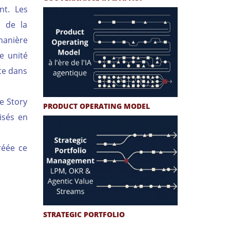
nt. Les
u de la
manière
ne unité
te dans
le Story
PRODUCT OPERATING MODEL
isés en
réée ce
STRATEGIC PORTFOLIO