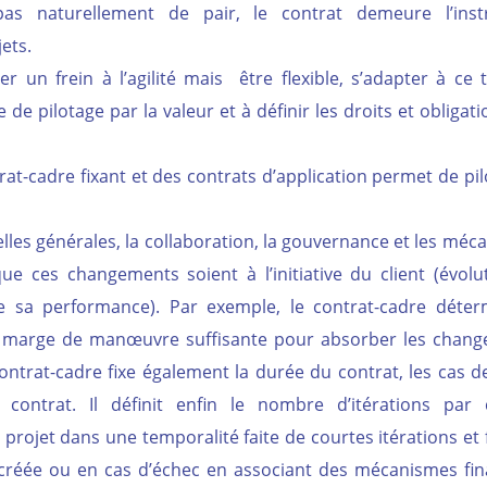
 pas naturellement de pair, le contrat demeure l’ins
ets.
r un frein à l’agilité mais être flexible, s’adapter à ce 
 de pilotage par la valeur et à définir les droits et obligat
rat-cadre fixant et des contrats d’application permet de pi
elles générales, la collaboration, la gouvernance et les mé
e ces changements soient à l’initiative du client (évolu
e sa performance). Par exemple, le contrat-cadre déter
ne marge de manœuvre suffisante pour absorber les chan
ontrat-cadre fixe également la durée du contrat, les cas d
contrat. Il définit enfin le nombre d’itérations par 
 projet dans une temporalité faite de courtes itérations et f
r créée ou en cas d’échec en associant des mécanismes fin