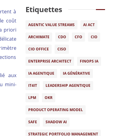
Etiquettes
rtent à
le coût
AGENTIC VALUE STREAMS
AI ACT
 priori
ARCHIMATE
CDO
CFO
CIO
délicate
rimètre
CIO OFFICE
CISO
ections
ENTERPRISE ARCHITECT
FINOPS IA
IA AGENTIQUE
IA GÉNÉRATIVE
ié aux
u mini-
IT4IT
LEADERSHIP AGENTIQUE
LPM
OKR
PRODUCT OPERATING MODEL
SAFE
SHADOW AI
STRATEGIC PORTFOLIO MANAGEMENT